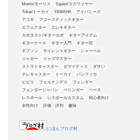
Morris/モーリス
Squier/スクワイヤー
Tokai/トーカイ
YAMAHA
アイバニーズ
アコギ
アコースティックギター
エフェクター
エレキギター
カポタスト/ギターカポ
ギターアイテム
ギターケース
ギター入門
ギター弦
ギブソン
サイレントギター
シャーベル
ジャガー
ジャズマスター
ストラトキャスター
ゼマイティス
ダサい
テレキャスター
トーカイ
パシフィカ
ビビリ
フェルナンデス
フェンダー
フェンダージャパン
ベリンガー
ベース
レスポール
レスポールカスタム
初心者向け
女性向け
評価・評判
趣味
にほんブログ村