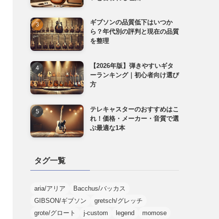
ギブソンの品質低下はいつか
ら？年代別の評判と現在の品質
を整理
【2026年版】弾きやすいギタ
ーランキング｜初心者向け選び
方
テレキャスターのおすすめはこ
れ！価格・メーカー・音質で選
ぶ最適な1本
タグ一覧
aria/アリア
Bacchus/バッカス
GIBSON/ギブソン
gretsch/グレッチ
grote/グロート
j-custom
legend
momose