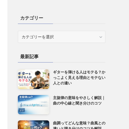
カテゴリー
カ
テ
ゴ
リ
最新記事
ー
ギターを弾ける人はモテる？か
っこよく見える理由とモテない
人との違い
主旋律の意味をやさしく解説｜
曲の中心線と聞き分けのコツ
曲調ってどんな意味？曲風との
違いと聴き分けのコツを解説