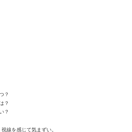
つ？
は？
い？
く視線を感じて気まずい。